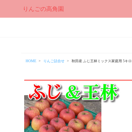
りんごの高角園
HOME
りんご詰合せ
秋田産 ふじ王林ミックス家庭用 5キロ 0