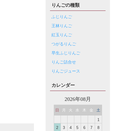
りんごの種類
ふじりんご
王林りんご
紅玉りんご
つがるりんご
早生ふじりんご
りんご詰合せ
りんごジュース
カレンダー
2026年08月
日
月
火
水
木
金
土
1
2
3
4
5
6
7
8