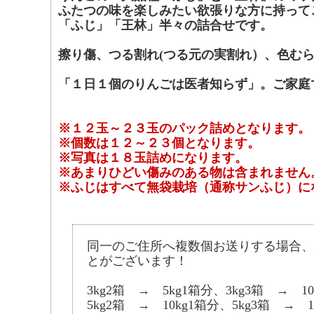
ふたつの味を楽しみたい欲張りな方に持ってこい
「ふじ」「王林」半々の詰合せです。
擦り傷、つる割れ(つる元の実割れ）、色む
「１日１個のりんごは医者知らず」。ご家庭
※１２玉～２３玉のパック詰めとなります。
※個数は１２～２３個となります。
※写真は１８玉詰めになります。
※あまりひどい傷みのある物は含まれません
※ふじはすべて無袋栽培（通称サンふじ）に
同一のご住所へ複数個お送りする場合、
とがございます！
3kg2箱 → 5kg1箱分、3kg3箱 → 10
5kg2箱 → 10kg1箱分、5kg3箱 → 1