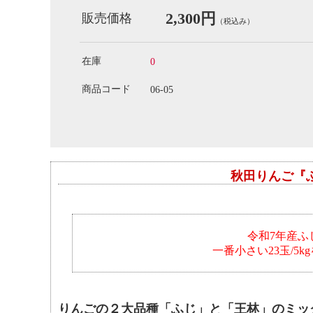
2,300円
販売価格
（税込み）
在庫
0
商品コード
06-05
秋田りんご『
令和7年産ふ
一番小さい23玉/
りんごの２大品種「ふじ」と「王林」のミッ