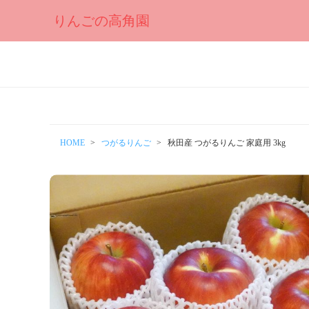
りんごの高角園
HOME
つがるりんご
秋田産 つがるりんご 家庭用 3kg