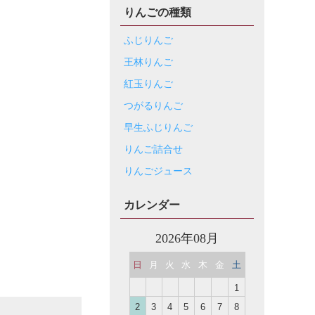
りんごの種類
ふじりんご
王林りんご
紅玉りんご
つがるりんご
早生ふじりんご
りんご詰合せ
りんごジュース
カレンダー
2026年08月
日
月
火
水
木
金
土
1
2
3
4
5
6
7
8